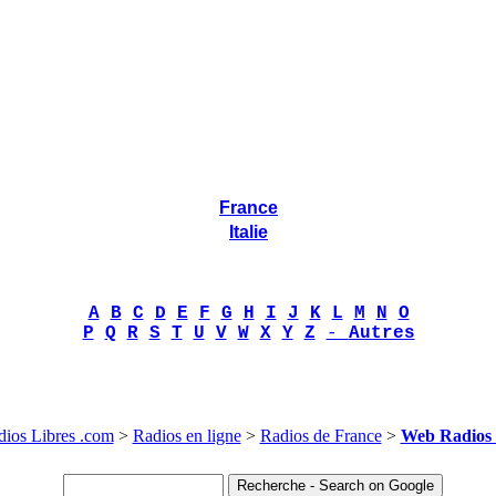
France
Italie
A
B
C
D
E
F
G
H
I
J
K
L
M
N
O
P
Q
R
S
T
U
V
W
X
Y
Z
-
Autres
dios Libres .com
>
Radios en ligne
>
Radios de France
>
Web Radios