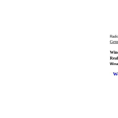
Radio
Genr
Win
Real
Win
We