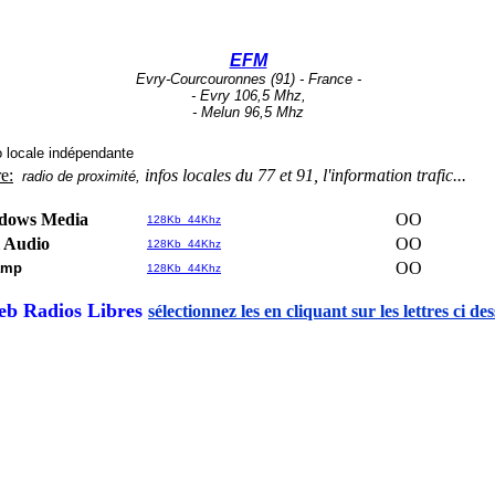
EFM
Evry-Courcouronnes (91) -
France -
-
Evry 106,5 Mhz,
- Melun 96,5 Mhz
 locale indépendante
e:
infos locales du 77 et 91, l'information trafic...
radio de proximité,
dows Media
OO
128Kb 44Khz
 Audio
OO
128Kb 44Khz
OO
amp
128Kb 44Khz
b Radios Libres
sélectionnez les en cliquant sur les lettres ci de