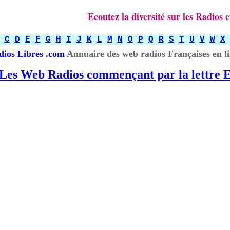
Ecoutez la diversité sur les Radios
C
D
E
F
G
H
I
J
K
L
M
N
O
P
Q
R
S
T
U
V
W
X
dios Libres .com
Annuaire des web radios Françaises en l
Les Web Radios commençant par la lettre 